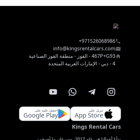
971526068986+
info@kingsrentalcars.com
467P+G93 - القوز - منطقة القوز الصناعية
4 - دبي - الإمارات العربية المتحدة
تنزيل على
احصل عليه على
Google Play
App Store
Kings Rental Cars
بدأنا أعمالنا في عام 2017، وسرعان ما أصبحت