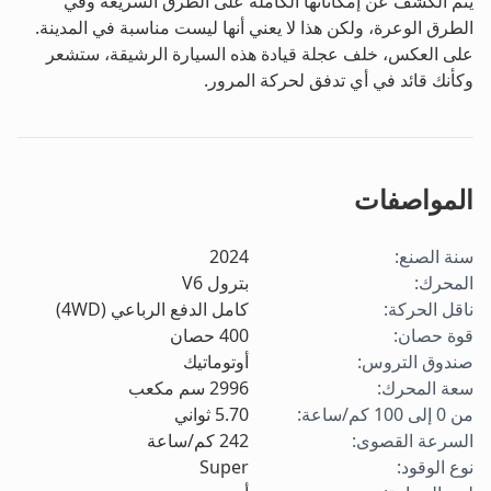
يتم الكشف عن إمكاناتها الكاملة على الطرق السريعة وفي
الطرق الوعرة، ولكن هذا لا يعني أنها ليست مناسبة في المدينة.
على العكس، خلف عجلة قيادة هذه السيارة الرشيقة، ستشعر
وكأنك قائد في أي تدفق لحركة المرور.
المواصفات
سنة الصنع
:
2024
المحرك
:
بترول V6
ناقل الحركة
:
كامل الدفع الرباعي (4WD)
قوة حصان
:
400
حصان
صندوق التروس
:
أوتوماتيك
سعة المحرك
:
2996
سم مكعب
من 0 إلى 100 كم/ساعة
:
5.70
ثواني
السرعة القصوى
:
242
كم/ساعة
نوع الوقود
:
Super