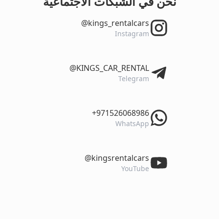
نحن في الشبكات الاجتماعية
‎@kings_rentalcars
Instagram
‎@KINGS_CAR_RENTAL
Telegram
‎+971526068986
WhatsApp
‎@kingsrentalcars
YouTube