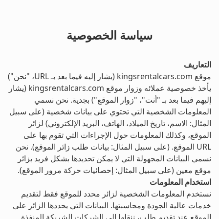
سياسة الخصوصية
التعاريف
موقع kingsrentalcars.com (يشار إليه فيما بعد بـ URL، "نحن")
يأخذ خصوصية عملائه وزوار موقع kingsrentalcars.com (يشار
إليهم فيما بعد بـ "أنت"، "زوار الموقع") بجدية. نحن نسمي
المعلومات الشخصية التي تحتوي على بيانات شخصية (على سبيل
المثال: الاسم، تاريخ الميلاد، الهاتف، البريد الإلكتروني) لزائر
الموقع، وكذلك المعلومات حول الإجراءات التي تقوم بها على
URL الموقع. (على سبيل المثال: بيانات طلب زائر الموقع). نحن
نسمي البيانات المجهولة التي لا يمكن تحديدها بشكل فريد بزائر
موقع معين (على سبيل المثال: إحصائيات حركة مرور الموقع).
استخدام المعلومات
نستخدم المعلومات الشخصية لزائر محدد للموقع فقط لتقديم
خدمات عالية الجودة ومحاسبتها. البيانات التي يحددها الزائر على
الموقع عند تقديم طلب، ننقلها إلى الشركات الشريكة المنفذة