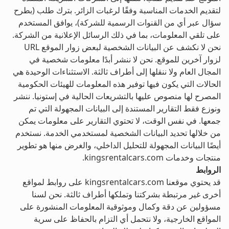
لتقديم الخدمات المناسبة وفقًا لرغبات الزائر. بترك طلب (بطرح
سؤال عبر أي من القنوات الرسمية للشركة)، يوافق المستخدم
على تلقي المعلومات، بما في ذلك الرسائل الإعلانية من الشركة.
نحن لا نكشف عن البيانات الشخصية لبعض زوار الموقع URL
لزوار آخرين للموقع. نحن لا ننشر أبدًا معلومات شخصية في
المجال العام ولا ننقلها إلى أطراف ثالثة. الاستثناءات الوحيدة هي
الحالات التي يكون فيها توفير هذه المعلومات للهيئات الحكومية
المصرح لها منصوص عليها بالتشريعات الحالية في إستونيا. ننشر
ونوزع فقط التقارير المستندة إلى البيانات المجهولة التي تم
جمعها. في نفس الوقت، لا تحتوي التقارير على معلومات يمكن
من خلالها تحديد البيانات الشخصية لمستخدمي الخدمة. نستخدم
أيضًا البيانات المجهولة للتحليل الداخلي، والغرض منها هو تطوير
منتجات وخدمات kingsrentalcars.com.
الروابط
قد يحتوي موقعنا kingsrentalcars.com على روابط لمواقع
أخرى غير مرتبطة بشركتنا وتملكها أطراف ثالثة. نحن لسنا
مسؤولين عن دقة وكمال وموثوقية المعلومات المنشورة على
المواقع الخارجية، ولا نتحمل أي التزام بالحفاظ على سرية