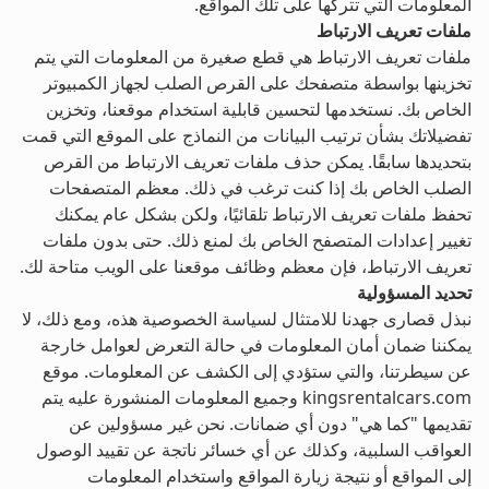
المعلومات التي تتركها على تلك المواقع.
ملفات تعريف الارتباط
ملفات تعريف الارتباط هي قطع صغيرة من المعلومات التي يتم
تخزينها بواسطة متصفحك على القرص الصلب لجهاز الكمبيوتر
الخاص بك. نستخدمها لتحسين قابلية استخدام موقعنا، وتخزين
تفضيلاتك بشأن ترتيب البيانات من النماذج على الموقع التي قمت
بتحديدها سابقًا. يمكن حذف ملفات تعريف الارتباط من القرص
الصلب الخاص بك إذا كنت ترغب في ذلك. معظم المتصفحات
تحفظ ملفات تعريف الارتباط تلقائيًا، ولكن بشكل عام يمكنك
تغيير إعدادات المتصفح الخاص بك لمنع ذلك. حتى بدون ملفات
تعريف الارتباط، فإن معظم وظائف موقعنا على الويب متاحة لك.
تحديد المسؤولية
نبذل قصارى جهدنا للامتثال لسياسة الخصوصية هذه، ومع ذلك، لا
يمكننا ضمان أمان المعلومات في حالة التعرض لعوامل خارجة
عن سيطرتنا، والتي ستؤدي إلى الكشف عن المعلومات. موقع
kingsrentalcars.com وجميع المعلومات المنشورة عليه يتم
تقديمها "كما هي" دون أي ضمانات. نحن غير مسؤولين عن
العواقب السلبية، وكذلك عن أي خسائر ناتجة عن تقييد الوصول
إلى المواقع أو نتيجة زيارة المواقع واستخدام المعلومات