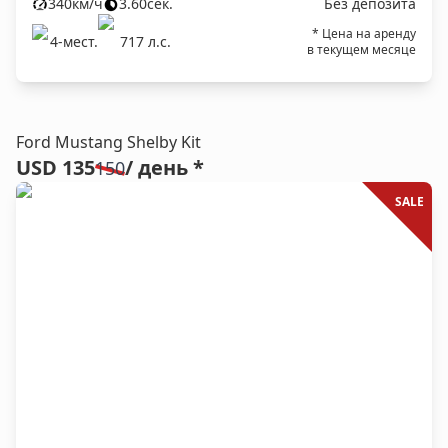
340
км/ч
3.60
сек.
Без депозита
* Цена на аренду
4
-мест.
717
л.c.
в текущем месяце
Ford Mustang Shelby Kit
USD 135
/ день *
150
SALE