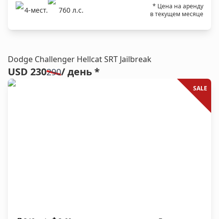
* Цена на аренду
4
-мест.
760
л.c.
в текущем месяце
Dodge Challenger Hellcat SRT Jailbreak
USD 230
/ день *
290
SALE