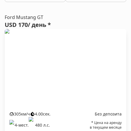
Ford Mustang GT
USD 170
/ день *
305
км/ч
4.00
сек.
Без депозита
* Цена на аренду
4
-мест.
480
л.c.
в текущем месяце