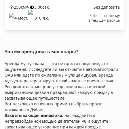
250
км/ч
5.00
сек.
Без депозита
* Цена на аренду
4
-мест.
310
л.c.
в текущем месяце
Зачем арендовать маслкары?
Аренда мускул-кара — это не просто вождение, это
ощущения. Исследуете ли вы открытые автомагистрали
ОАЭ или едете по оживленным улицам Дубая, аренда
мускул-кара гарантирует незабываемые впечатления.
Рев двигателя, мощное ускорение и классический
американский дизайн превращают каждую поездку в
захватывающее путешествие.
Вот несколько основных причин выбрать прокат
маслкаров в Дубае:
Захватывающая динамика:
наслаждайтесь
непревзойденной мощью двигателей V8 и ощутите
захватывающее ускорение при каждой поездке.