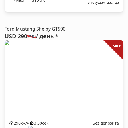
-мест.
315
л.c.
в текущем месяце
Ford Mustang Shelby GT500
USD 290
/ день *
290
SALE
290
км/ч
3.30
сек.
Без депозита