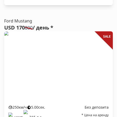
Ford Mustang
USD 170
/ день *
800
SALE
250
км/ч
5.00
сек.
Без депозита
* Цена на аренду