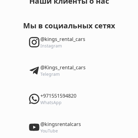
Наши клиенты о нас
Мы в социальных сетях
‎@kings_rental_cars
Instagram
‎@Kings_rental_cars
Telegram
‎+971551594820
WhatsApp
‎@kingsrentalcars
YouTube