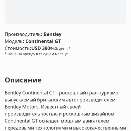
LE
Производитель
:
Bentley
Модель
:
Continental GT
Стоимость
:
USD 390
490
/ день *
* Цена на аренду в текущем месяце
Описание
Bentley Continental GT - роскошный гран-туризмо,
выпускаемый британским автопроизводителем
Bentley Motors. Известный своей
производительностью и роскошным дизайном,
Continental GT оснащен мощным двигателем,
передовыми технологиями и высококачественными