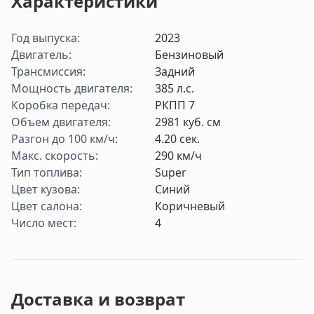
Характеристики
Год выпуска
:
2023
Двигатель
:
Бензиновый
Трансмиссия
:
Задний
Мощность двигателя
:
385
л.с.
Коробка передач
:
РКПП 7
Объем двигателя
:
2981
куб. см
Разгон до 100 км/ч
:
4.20
cек.
Макс. скорость
:
290
км/ч
Тип топлива
:
Super
Цвет кузова
:
Синий
Цвет салона
:
Коричневый
Число мест
:
4
Доставка и возврат