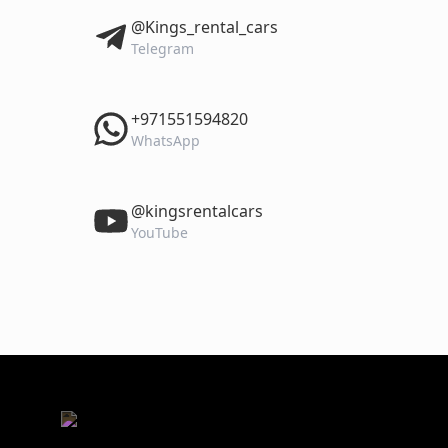
‎@Kings_rental_cars
Telegram
‎+971551594820
WhatsApp
‎@kingsrentalcars
YouTube