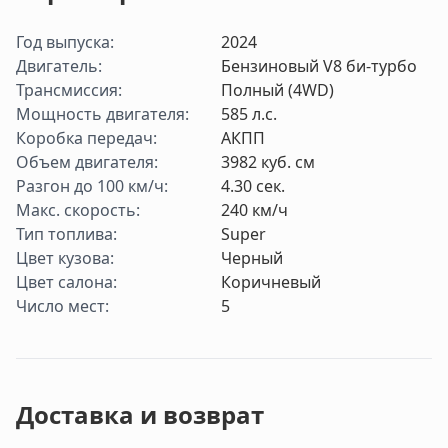
Год выпуска
:
2024
Двигатель
:
Бензиновый V8 би-турбо
Трансмиссия
:
Полный (4WD)
Мощность двигателя
:
585
л.с.
Коробка передач
:
АКПП
Объем двигателя
:
3982
куб. см
Разгон до 100 км/ч
:
4.30
cек.
Макс. скорость
:
240
км/ч
Тип топлива
:
Super
Цвет кузова
:
Черный
Цвет салона
:
Коричневый
Число мест
:
5
Доставка и возврат