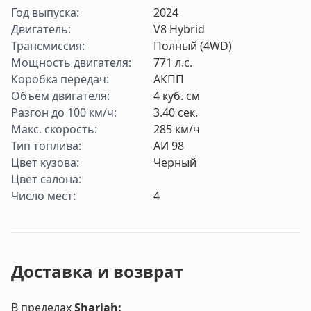
Год выпуска
:
2024
Двигатель
:
V8 Hybrid
Трансмиссия
:
Полный (4WD)
Мощность двигателя
:
771
л.с.
Коробка передач
:
АКПП
Объем двигателя
:
4
куб. см
Разгон до 100 км/ч
:
3.40
cек.
Макс. скорость
:
285
км/ч
Тип топлива
:
АИ 98
Цвет кузова
:
Черный
Цвет салона
:
Число мест
:
4
Доставка и возврат
В пределах
Sharjah
: