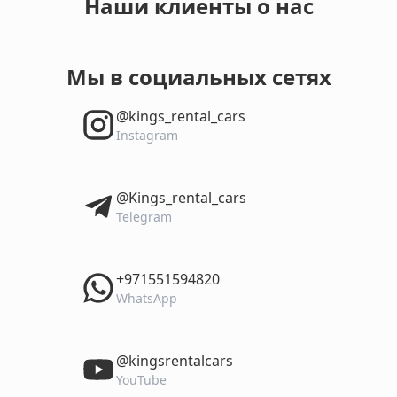
Наши клиенты о нас
Мы в социальных сетях
‎@kings_rental_cars
Instagram
‎@Kings_rental_cars
Telegram
‎+971551594820
WhatsApp
‎@kingsrentalcars
YouTube