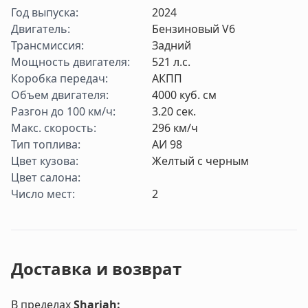
Год выпуска
:
2024
Двигатель
:
Бензиновый V6
Трансмиссия
:
Задний
Мощность двигателя
:
521
л.с.
Коробка передач
:
АКПП
Объем двигателя
:
4000
куб. см
Разгон до 100 км/ч
:
3.20
cек.
Макс. скорость
:
296
км/ч
Тип топлива
:
АИ 98
Цвет кузова
:
Желтый с черным
Цвет салона
:
Число мест
:
2
Доставка и возврат
В пределах
Sharjah
: