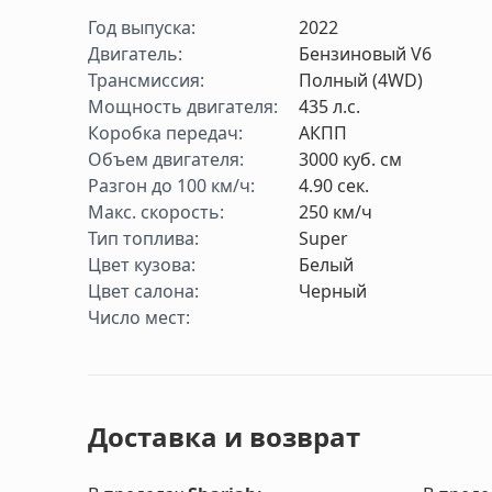
Год выпуска
:
2022
Двигатель
:
Бензиновый V6
Трансмиссия
:
Полный (4WD)
Мощность двигателя
:
435
л.с.
Коробка передач
:
АКПП
Объем двигателя
:
3000
куб. см
Разгон до 100 км/ч
:
4.90
cек.
Макс. скорость
:
250
км/ч
Тип топлива
:
Super
Цвет кузова
:
Белый
Цвет салона
:
Черный
Число мест
:
Доставка и возврат