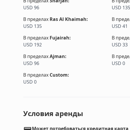
В пределах
Sharjah
:
В преде
USD 96
USD 13
В пределах
Ras Al Khaimah
:
В преде
USD 135
USD 41
В пределах
Fujairah
:
В преде
USD 192
USD 33
В пределах
Ajman
:
В преде
USD 96
USD 0
В пределах
Custom
:
USD 0
Условия аренды
Может потребоваться кредитная карта