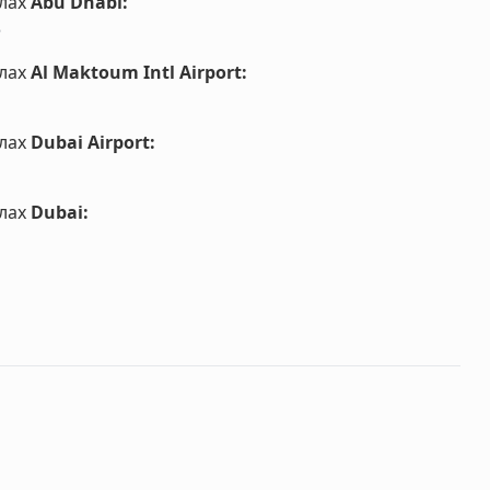
лах
Abu Dhabi
:
5
лах
Al Maktoum Intl Airport
:
лах
Dubai Airport
:
лах
Dubai
: