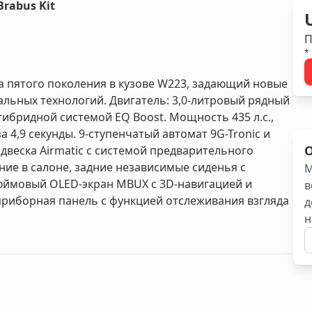
Brabus Kit
П
*
а пятого поколения в кузове W223, задающий новые
льных технологий. Двигатель: 3,0-литровый рядный
ибридной системой EQ Boost. Мощность 435 л.с.,
а 4,9 секунды. 9-ступенчатый автомат 9G-Tronic и
веска Airmatic с системой предварительного
ие в салоне, задние независимые сиденья с
М
юймовый OLED-экран MBUX с 3D-навигацией и
в
риборная панель с функцией отслеживания взгляда
д
н