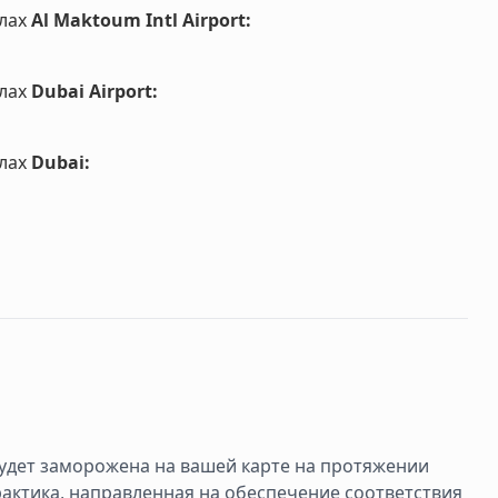
лах
Al Maktoum Intl Airport
:
лах
Dubai Airport
:
лах
Dubai
:
 будет заморожена на вашей карте на протяжении
рактика, направленная на обеспечение соответствия