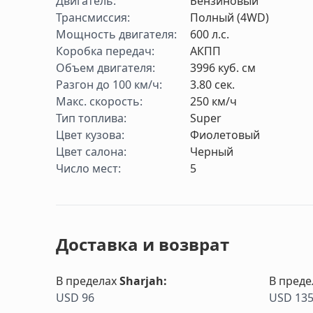
Двигатель
:
Бензиновый
Трансмиссия
:
Полный (4WD)
Мощность двигателя
:
600
л.с.
Коробка передач
:
АКПП
Объем двигателя
:
3996
куб. см
Разгон до 100 км/ч
:
3.80
cек.
Макс. скорость
:
250
км/ч
Тип топлива
:
Super
Цвет кузова
:
Фиолетовый
Цвет салона
:
Черный
Число мест
:
5
Доставка и возврат
В пределах
Sharjah
:
В преде
USD 96
USD 13