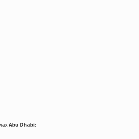
лах
Abu Dhabi
:
5