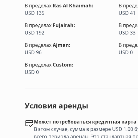
В пределах
Ras Al Khaimah
:
В преде
USD 135
USD 41
В пределах
Fujairah
:
В преде
USD 192
USD 33
В пределах
Ajman
:
В преде
USD 96
USD 0
В пределах
Custom
:
USD 0
Условия аренды
Может потребоваться кредитная карта
В этом случае, сумма в размере USD 1.00
всего периода аренды. Это стандартная п