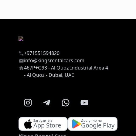
+971551594820
info@kingsrentalcars.com
467P+G93 - Al Quoz Industrial Area 4
- Al Quoz - Dubai, UAE
Загрузите в
Доступно на
App Store
Google Play