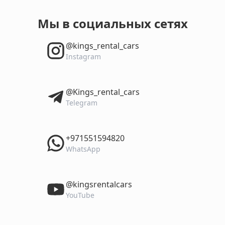
Мы в социальных сетях
‎@kings_rental_cars
Instagram
‎@Kings_rental_cars
Telegram
‎+971551594820
WhatsApp
‎@kingsrentalcars
YouTube