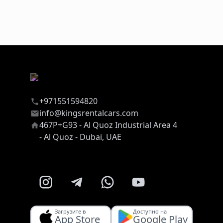
+971551594820
info@kingsrentalcars.com
467P+G93 - Al Quoz Industrial Area 4
- Al Quoz - Dubai, UAE
Загрузите в
Доступно на
App Store
Google Play