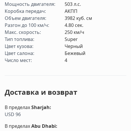
Мощность двигателя
:
503
л.с.
Коробка передач
:
АКПП
Объем двигателя
:
3982
куб. см
Разгон до 100 км/ч
:
4.80
cек.
Макс. скорость
:
250
км/ч
Тип топлива
:
Super
Цвет кузова
:
Черный
Цвет салона
:
Бежевый
Число мест
:
4
Доставка и возврат
В пределах
Sharjah
:
USD 96
В пределах
Abu Dhabi
: