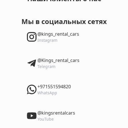
Мы в социальных сетях
‎@kings_rental_cars
Instagram
‎@Kings_rental_cars
Telegram
‎+971551594820
WhatsApp
‎@kingsrentalcars
YouTube