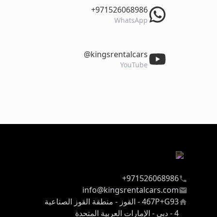
‎+971526068986
WhatsApp
‎@kingsrentalcars
YouTube
971526068986+
info@kingsrentalcars.com
467P+G93 - القوز - منطقة القوز الصناعية
4 - دبي - الإمارات العربية المتحدة