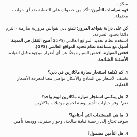
مبكرًا.
فهم سياسات التأمين:
تأكد من حصولك على التغطية ضد أي حوادث
محتملة.
كن على دراية بقواعد المرور:
تتمتع دبي بقوانين مرورية صارمة - التزم
دائمًا بحدود السرعة.
استخدم نظام تحديد المواقع العالمي (GPS)
: أصبح التنقل في المدينة
أسهل مع مساعدة نظام تحديد المواقع العالمي (GPS).
فحص السيارة
: افحص السيارة بحثًا عن أي أضرار موجودة قبل القيادة.
الأسئلة الشائعة
1. كم تكلفة استئجار سيارة ماكلارين في دبي؟
تختلف الأسعار بين النماذج والأفكار. تواصل معنا لمعرفة الأسعار
الفعلية.
2. هل يمكنني استئجار سيارة ماكلارين ليوم واحد؟
نعم! نوفر خيارات تأجير يومية لجميع موديلات ماكلارين.
3. ما هي المستندات التي أحتاجها؟
سوف تحتاج إلى رخصة قيادة صالحة، وجواز سفرك، ووديعة تأمين.
4. هل التأمين مشمول؟