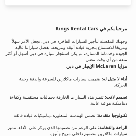
مرحبا بكم في Kings Rental Cars
وجهتك المفضلة لتأجير السيارات الفاخرة في دبي. نجعل الأمر سهلاً
ومريحًا للاستمتاع بتجربة قيادة أنيقة ومريحة. بفضل سياراتنا عالية
الجودة وخدماتنا الممتازة، لم يكن استئجار سيارة في دبي أسهل أو أكثر
متعة من أي وقت مضى.
مزايا McLaren الإيجار في دبي
أداء لا مثيل له:
صُممت سيارات ماكلارين للسرعة والدقة وخفة
الحركة.
تصميم لافت:
تتميز هذه السيارات الخارقة بجماليات مستقبلية وكفاءة
ديناميكية هوائية عالية.
تكنولوجيا متقدمة:
تضمن الهندسة المتطورة ديناميكيات قيادة فائقة.
الراحة والفخامة:
على الرغم من تصميمها الذي يركز على الأداء، تتميز
سيارات ماكلارين بتصميم داخلي مريح وأنيق.