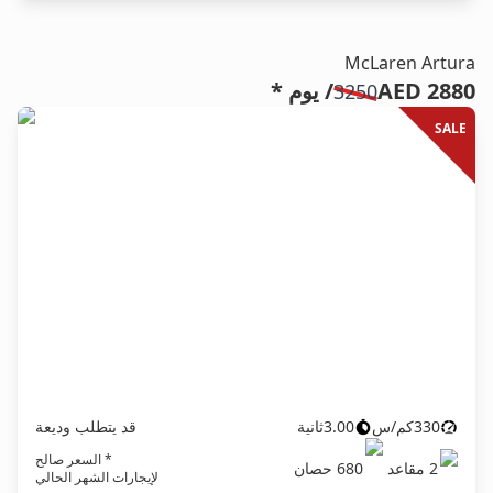
McLaren Artura
AED 2880
/ يوم *
3250
SALE
330
كم/س
3.00
ثانية
قد يتطلب وديعة
* السعر صالح
2
مقاعد
680
حصان
لإيجارات الشهر الحالي