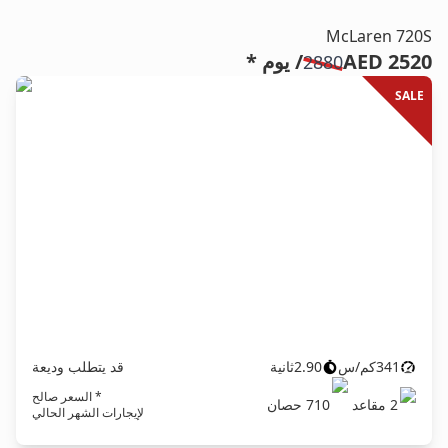
McLaren 720S
AED 2520
/ يوم *
2880
SALE
341
كم/س
2.90
ثانية
قد يتطلب وديعة
* السعر صالح
2
مقاعد
710
حصان
لإيجارات الشهر الحالي