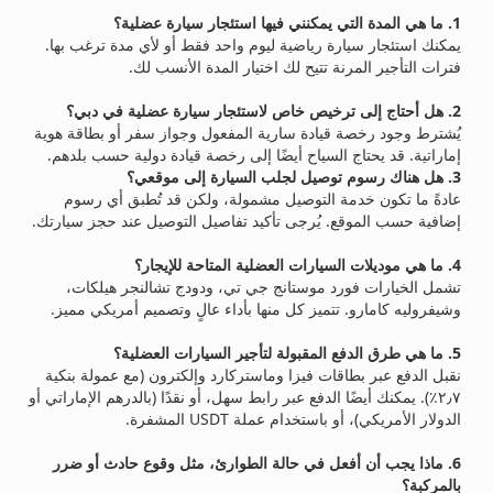
1. ما هي المدة التي يمكنني فيها استئجار سيارة عضلية؟
يمكنك استئجار سيارة رياضية ليوم واحد فقط أو لأي مدة ترغب بها.
فترات التأجير المرنة تتيح لك اختيار المدة الأنسب لك.
2. هل أحتاج إلى ترخيص خاص لاستئجار سيارة عضلية في دبي؟
يُشترط وجود رخصة قيادة سارية المفعول وجواز سفر أو بطاقة هوية
إماراتية. قد يحتاج السياح أيضًا إلى رخصة قيادة دولية حسب بلدهم.
3. هل هناك رسوم توصيل لجلب السيارة إلى موقعي؟
عادةً ما تكون خدمة التوصيل مشمولة، ولكن قد تُطبق أي رسوم
إضافية حسب الموقع. يُرجى تأكيد تفاصيل التوصيل عند حجز سيارتك.
4. ما هي موديلات السيارات العضلية المتاحة للإيجار؟
تشمل الخيارات فورد موستانج جي تي، ودودج تشالنجر هيلكات،
وشيفروليه كامارو. تتميز كل منها بأداء عالٍ وتصميم أمريكي مميز.
5. ما هي طرق الدفع المقبولة لتأجير السيارات العضلية؟
نقبل الدفع عبر بطاقات فيزا وماستركارد وإلكترون (مع عمولة بنكية
٢٫٧٪). يمكنك أيضًا الدفع عبر رابط سهل، أو نقدًا (بالدرهم الإماراتي أو
الدولار الأمريكي)، أو باستخدام عملة USDT المشفرة.
6. ماذا يجب أن أفعل في حالة الطوارئ، مثل وقوع حادث أو ضرر
بالمركبة؟