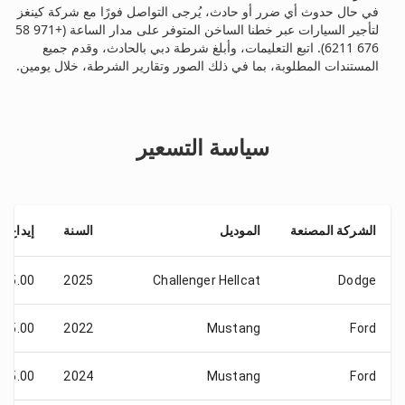
في حال حدوث أي ضرر أو حادث، يُرجى التواصل فورًا مع شركة كينغز
لتأجير السيارات عبر خطنا الساخن المتوفر على مدار الساعة (+971 58
676 6211). اتبع التعليمات، وأبلغ شرطة دبي بالحادث، وقدم جميع
المستندات المطلوبة، بما في ذلك الصور وتقارير الشرطة، خلال يومين.
سياسة التسعير
الشركة المصنعة
الموديل
السنة
إيداع
D 5.00
2025
Сhallenger Hellcat
Dodge
D 5.00
2022
Mustang
Ford
D 5.00
2024
Mustang
Ford