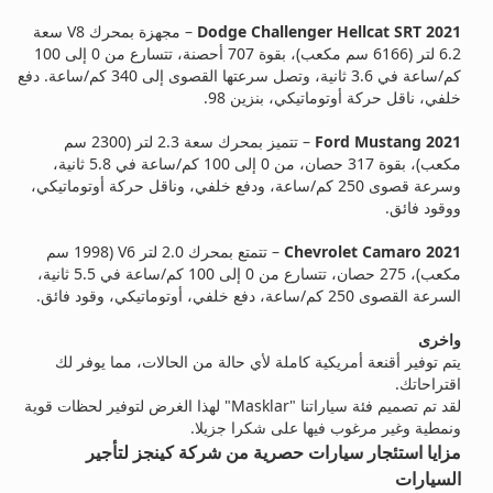
Dodge Challenger Hellcat SRT 2021
– مجهزة بمحرك V8 سعة
6.2 لتر (6166 سم مكعب)، بقوة 707 أحصنة، تتسارع من 0 إلى 100
كم/ساعة في 3.6 ثانية، وتصل سرعتها القصوى إلى 340 كم/ساعة. دفع
خلفي، ناقل حركة أوتوماتيكي، بنزين 98.
Ford Mustang 2021
– تتميز بمحرك سعة 2.3 لتر (2300 سم
مكعب)، بقوة 317 حصان، من 0 إلى 100 كم/ساعة في 5.8 ثانية،
وسرعة قصوى 250 كم/ساعة، ودفع خلفي، وناقل حركة أوتوماتيكي،
ووقود فائق.
Chevrolet Camaro 2021
– تتمتع بمحرك 2.0 لتر V6 (1998 سم
مكعب)، 275 حصان، تتسارع من 0 إلى 100 كم/ساعة في 5.5 ثانية،
السرعة القصوى 250 كم/ساعة، دفع خلفي، أوتوماتيكي، وقود فائق.
واخرى
يتم توفير أقنعة أمريكية كاملة لأي حالة من الحالات، مما يوفر لك
اقتراحاتك.
لقد تم تصميم فئة سياراتنا "Masklar" لهذا الغرض لتوفير لحظات قوية
ونمطية وغير مرغوب فيها على شكرا جزيلا.
مزايا استئجار سيارات حصرية من شركة كينجز لتأجير
السيارات