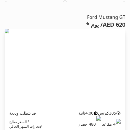
Ford Mustang GT
AED 620
/ يوم *
305
كم/س
4.00
ثانية
قد يتطلب وديعة
* السعر صالح
4
مقاعد
480
حصان
لإيجارات الشهر الحالي