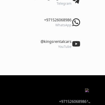
Telegram
‎+971526068986
WhatsApp
‎@kingsrentalcars
YouTube
971526068986+