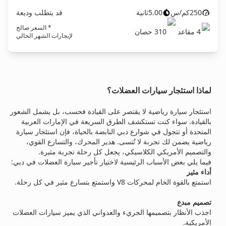
250
كم/س
5.00
ثانية
قد يتطلب وديعة
* السعر صالح
4
مقاعد
310
حصان
لإيجارات الشهر الحالي
لماذا استئجار سيارات العضلات؟
استئجار سيارة رياضية لا يقتصر على القيادة فحسب، بل يشمل الشعور
بالقيادة. سواء كنت تستكشف الطرق السريعة في الإمارات العربية
المتحدة أو تتجول في شوارع دبي النابضة بالحياة، فإن استئجار سيارة
رياضية يضمن لك تجربة لا تُنسى. هدير المحرك، والتسارع القوي،
والتصميم الأمريكي الكلاسيكي، يجعل كل رحلة تجربة مثيرة.
فيما يلي بعض الأسباب الرئيسية لاختيار تأجير سيارة العضلات في دبي:
أداء مثير
استمتع بالقوة الخام لمحركات V8 واستمتع بتسارع مثير في كل رحلة.
تصميم مبدع
اجذب الأنظار بتصميمها الجريء والعدواني الذي يميز سيارات العضلات
الأمريكية.