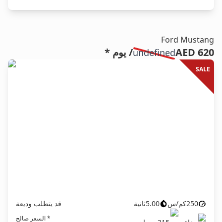
Ford Mustang
AED 620
/ يوم *
undefined
SALE
250
كم/س
5.00
ثانية
قد يتطلب وديعة
* السعر صالح