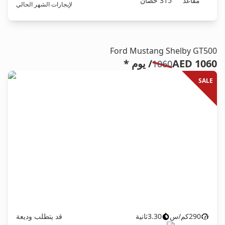
مقاعد
315
حصان
لإيجارات الشهر الحالي
Ford Mustang Shelby GT500
AED 1060
/ يوم *
1060
SALE
290
كم/س
3.30
ثانية
قد يتطلب وديعة