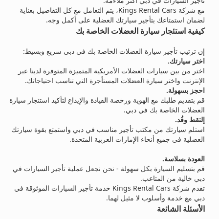
تأجير السيارات في دبي أكثر ملاءمة.
مع شركة Kings Rental Cars، يتم التعامل مع كل التفاصيل بعناية
لضمان استمتاعك بتأجير سيارتك العضلية على أكمل وجه.
كيفية استئجار سيارة العضلات الخاصة بك
إن ترتيب تأجير سيارة العضلات الخاصة بك في دبي سريع وبسيط:
اختر سيارتك.
اختر من بين سيارات العضلات الأمريكية المتميزة المتوفرة لدينا عبر
الإنترنت واختر سيارة العضلات المستأجرة التي تناسب احتياجاتك.
احجز بسهولة.
قم بتقديم طلبك مع الهوية ورخصة القيادة والإيداع لتأكيد استئجار سيارة
العضلات الخاصة بك في دبي.
إلتقط وقُد.
استلم سيارتك من مكتب تأجير مناسب في دبي واستمتع بقوة سيارتك
العضلية في جميع أنحاء الإمارات العربية المتحدة.
العودة بسلاسة.
قم بتسليم السيارة بكل سهولة - نحن نجعل عملية تأجير السيارات في
دبي خالية من المتاعب.
تقدم شركة Kings Rental Cars خدمة تأجير السيارات الموثوقة في
دبي مع خدمة وأسلوب لا مثيل لهما.
الأسئلة الشائعة