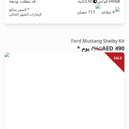
340
كم/س
3.60
ثانية
قد يتطلب وديعة
* السعر صالح
4
مقاعد
717
حصان
لإيجارات الشهر الحالي
Ford Mustang Shelby Kit
AED 490
/ يوم *
550
SALE