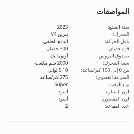
المواصفات
سنة الصنع
:
2023
المحرك
:
بنزين V4
ناقل الحركة
:
الدفع الخلفي
قوة حصان
:
300
حصان
صندوق التروس
:
أوتوماتيك
سعة المحرك
:
2000
سم مكعب
من 0 إلى 100 كم/ساعة
:
5.10
ثواني
السرعة القصوى
:
275
كم/ساعة
نوع الوقود
:
Super
لون السيارة
:
أسود
لون المقصورة
:
أسود
عدد المقاعد
:
2