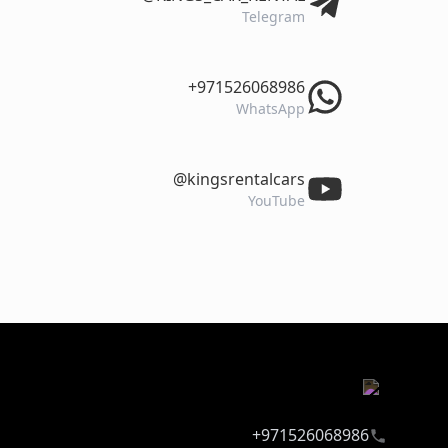
Telegram
‎+971526068986
WhatsApp
‎@kingsrentalcars
YouTube
971526068986+