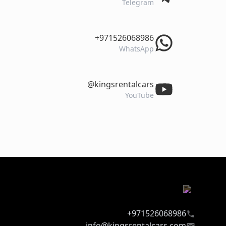
Telegram
‎+971526068986
WhatsApp
‎@kingsrentalcars
YouTube
971526068986+
info@kingsrentalcars.com