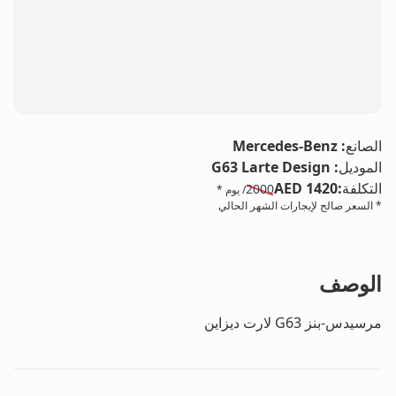
LE
الصانع
:
Mercedes-Benz
الموديل
:
G63 Larte Design
التكلفة
:
AED 1420
2000
/ يوم *
* السعر صالح لإيجارات الشهر الحالي
الوصف
مرسيدس-بنز G63 لارت ديزاين