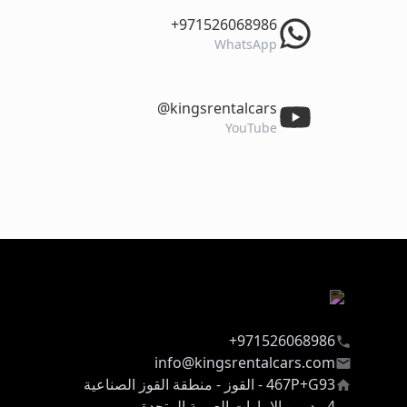
‎+971526068986
WhatsApp
‎@kingsrentalcars
YouTube
971526068986+
info@kingsrentalcars.com
467P+G93 - القوز - منطقة القوز الصناعية
4 - دبي - الإمارات العربية المتحدة