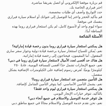
قم بزيارة موقعنا الإلكتروني أو اتصل بفريقنا مباشرة.
اختر فيراري الخاصة بك.
حدد التواريخ وأضف أي طلبات مخصصة.
قم بتأكيد الحجز واختر إما التوصيل إلى عنوانك أو استلام سيارة فيراري
بنفسك في موقعنا.
سواء ليوم واحد أو لأسبوع كامل، لم يكن استئجار فيراري روما بهذه
البساطة أبدًا.
الأسئلة الشائعة
هل يمكنني استئجار سيارة فيراري روما بدون رخصة قيادة إماراتية؟
نعم، يُمكن للسياح استئجار سيارة برخصة قيادة دولية وجواز سفر ساري
المفعول. أما المقيمون، فيحتاجون إلى رخصة قيادة إماراتية.
هل هناك حد أقصى لعدد الأميال لاستئجار سيارة فيراري روما في دبي؟
نعم، جميع الإيجارات تشمل حدًا أقصى للمسافة اليومية، عادةً ٢٥٠
كيلومترًا يوميًا. تُفرض رسوم إضافية على الكيلومترات الإضافية بشكل
منفصل.
هل التأمين متضمن عند استئجار سيارة فيراري روما؟
نعم، يشمل التأمين الأساسي. كما يتوفر التأمين الشامل كإضافة.
هل يمكنني استئجار سيارة فيراري ليوم واحد فقط؟
بالتأكيد. تتوفر خيارات الإيجار اليومي.
هل تتوفر خدمة التوصيل والاستلام في جميع أنحاء دبي؟
نعم، نحن نقدم خدمة التوصيل والاستلام مجانًا في جميع مناطق دبي