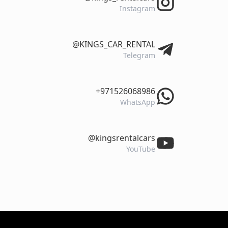
Instagram
‎@KINGS_CAR_RENTAL
Telegram
‎+971526068986
WhatsApp
‎@kingsrentalcars
YouTube