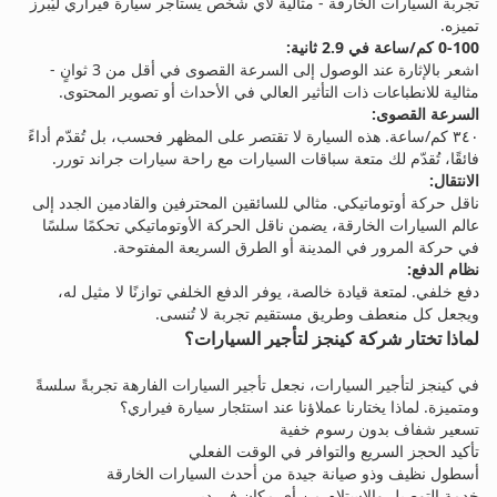
تجربة السيارات الخارقة - مثالية لأي شخص يستأجر سيارة فيراري ليُبرز
تميزه.
0-100 كم/ساعة في 2.9 ثانية:
اشعر بالإثارة عند الوصول إلى السرعة القصوى في أقل من 3 ثوانٍ -
مثالية للانطباعات ذات التأثير العالي في الأحداث أو تصوير المحتوى.
السرعة القصوى:
٣٤٠ كم/ساعة. هذه السيارة لا تقتصر على المظهر فحسب، بل تُقدّم أداءً
فائقًا، تُقدّم لك متعة سباقات السيارات مع راحة سيارات جراند تورر.
الانتقال:
ناقل حركة أوتوماتيكي. مثالي للسائقين المحترفين والقادمين الجدد إلى
عالم السيارات الخارقة، يضمن ناقل الحركة الأوتوماتيكي تحكمًا سلسًا
في حركة المرور في المدينة أو الطرق السريعة المفتوحة.
نظام الدفع:
دفع خلفي. لمتعة قيادة خالصة، يوفر الدفع الخلفي توازنًا لا مثيل له،
ويجعل كل منعطف وطريق مستقيم تجربة لا تُنسى.
لماذا تختار شركة كينجز لتأجير السيارات؟
في كينجز لتأجير السيارات، نجعل تأجير السيارات الفارهة تجربةً سلسةً
ومتميزة. لماذا يختارنا عملاؤنا عند استئجار سيارة فيراري؟
تسعير شفاف بدون رسوم خفية
تأكيد الحجز السريع والتوافر في الوقت الفعلي
أسطول نظيف وذو صيانة جيدة من أحدث السيارات الخارقة
خدمة التوصيل والاستلام من أي مكان في دبي