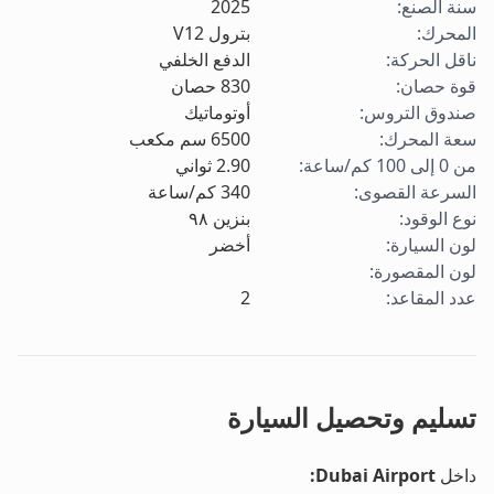
سنة الصنع
:
2025
المحرك
:
بترول V12
ناقل الحركة
:
الدفع الخلفي
قوة حصان
:
830
حصان
صندوق التروس
:
أوتوماتيك
سعة المحرك
:
6500
سم مكعب
من 0 إلى 100 كم/ساعة
:
2.90
ثواني
السرعة القصوى
:
340
كم/ساعة
نوع الوقود
:
بنزين ٩٨
لون السيارة
:
أخضر
لون المقصورة
:
عدد المقاعد
:
2
تسليم وتحصيل السيارة
داخل
Dubai Airport
: