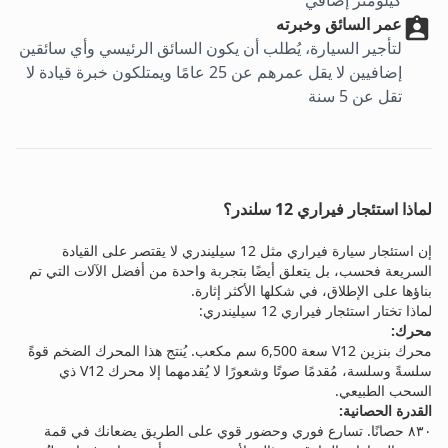
كيلومتر إضافي
عمر السائق وخبرته
لتأجير السيارة، يُطلب أن يكون السائق الرئيسي وأي سائقين
إضافيين لا يقل عمرهم عن 25 عامًا ويمتلكون خبرة قيادة لا
تقل عن 5 سنة
لماذا استئجار فيراري 12 سلندر؟
إن استئجار سيارة فيراري مثل 12 سيليندري لا يقتصر على القيادة
السريعة فحسب، بل يتعلق أيضًا بتجربة واحدة من أفضل الآلات التي تم
بناؤها على الإطلاق، في شكلها الأكثر إثارة.
لماذا تختار استئجار فيراري 12 سيليندري:
محرك:
محرك بنزين V12 سعة 6,500 سم مكعب. يُنتج هذا المحرك الضخم قوةً
سلسةً وسلسة، مُقدمًا صوتًا وشعورًا لا يُقدمهما إلا محرك V12 ذي
السحب الطبيعي.
القدرة الحصانية:
٨٣٠ حصانًا. تسارع فوري وحضور قوي على الطريق يضعانك في قمة