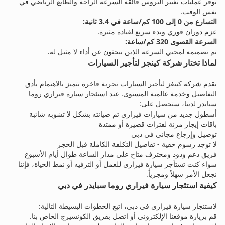
توفر عمليات تغيير التروس فائقة السرعة الراحة والطابع الرياضي في
نفس الوقت.
التسارع من 0 إلى 100 كم/ساعة في 3.4 ثانية:
عزم دوران فوري وبدء سريع لقيادة مثيرة.
السرعة القصوى 320 كم/ساعة:
تم تصميمه لمحبي السرعة الذين يبحثون عن أداء لا مثيل له.
لماذا تختار شركة كينجز لتأجير السيارات
تقدم شركة كينغز لتأجير السيارات تجربة فاخرة تتميز بالاهتمام بأدق
التفاصيل وخدمة عالمية المستوى. عند استئجار سيارة فيراري روما
سبايدر لدينا، ستحصل على:
أسطول جديد من سيارات فيراري تم صيانته بشكل لا تشوبه شائبة
باقات إيجار مرنة لفترات قصيرة أو ممتدة
توصيل وإرجاع مجاني في دبي
لا توجد رسوم خفية - تفاصيل التكلفة الكاملة قبل الحجز
فريق دعم ودود ومحترف متاح على مدار الساعة طوال أيام الأسبوع
سواء كنت تستأجر سيارة فيراري للعمل أو الترفيه أو نمط الحياة، فإننا
نجعل الأمر سهلاً ومجزياً.
كيفية استئجار سيارة فيراري روما سبايدر في دبي
لاستئجار سيارة فيراري في دبي، اتبع الخطوات البسيطة التالية:
قم بزيارة موقعنا الإلكتروني أو اتصل بفريق الكونسيرج الخاص بنا.