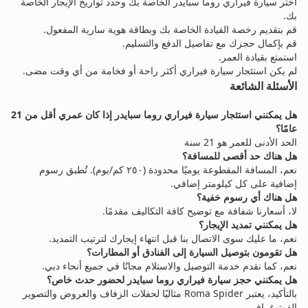
اختر سيارة فيراري روما سبايدر الخاصة بك وحدد تواريخ الإيجار الخاصة
بك.
قم بتقديم رخصة القيادة الخاصة بك وبطاقة هوية سارية المفعول.
قم بإكمال حجزك مع تفاصيل الدفع والتسليم.
استمتع بقيادة العمر.
لم يكن استئجار سيارة فيراري أكثر راحة أو فخامة من أي وقت مضى.
الأسئلة الشائعة
هل يمكنني استئجار سيارة فيراري روما سبايدر إذا كان عمري أقل من 21
عامًا؟
الحد الأدنى للعمر هو 21 سنة
هل هناك حد أقصى للمسافة؟
نعم، المسافة المقطوعة يوميًا محدودة (٢٥٠ كم/يوم). تُطبق رسوم
إضافية على كل كيلومتر إضافي.
هل هناك أي رسوم خفية؟
لا، أسعارنا شفافة مع توضيح كافة التكاليف مقدمًا.
هل يمكنني تمديد الإيجار؟
نعم، ما عليك سوى الاتصال بنا قبل انتهاء إيجارك لترتيب التمديد.
هل تقومون بتوصيل السيارة إلى الفنادق أو المطارات؟
نعم، كما نقدم خدمة التوصيل والاستلام مجانًا في جميع أنحاء دبي.
هل يمكنني حجز سيارة فيراري روما سبايدر لحضور حدث خاص؟
بالتأكيد، يعتبر Roma Spider مثاليًا لحفلات الزفاف والعروض والتصوير
الفوتوغرافي.