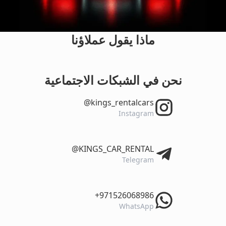
ماذا يقول عملاؤنا
نحن في الشبكات الاجتماعية
‎@kings_rentalcars
Instagram
‎@KINGS_CAR_RENTAL
Telegram
‎+971526068986
WhatsApp