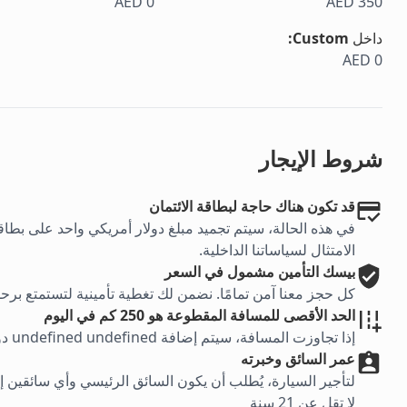
AED 0
AED 350
داخل
Custom
:
AED 0
شروط الإيجار
قد تكون هناك حاجة لبطاقة الائتمان
في هذه الحالة، سيتم تجميد مبلغ دولار أمريكي واحد على بطاقتك
الامتثال لسياساتنا الداخلية.
بيسك
التأمين مشمول في السعر
كل حجز معنا آمن تمامًا. نضمن لك تغطية تأمينية لتستمتع برحل
الحد الأقصى للمسافة المقطوعة هو 250 كم في اليوم
إذا تجاوزت المسافة، سيتم إضافة undefined undefined دولار لكل كيلومتر إضافي
عمر السائق وخبرته
لا تقل عن 21 سنة