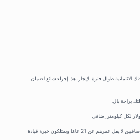
 الائتمانية طوال فترة الإيجار. هذا إجراء شائع لضمان
تك براحة بال.
لتأجير السيارة، يُطلب أن يكون السائق الرئيسي وأي سائقين إضافيين لا يقل عمرهم عن 21 عامًا ويمتلكون خبرة قيادة