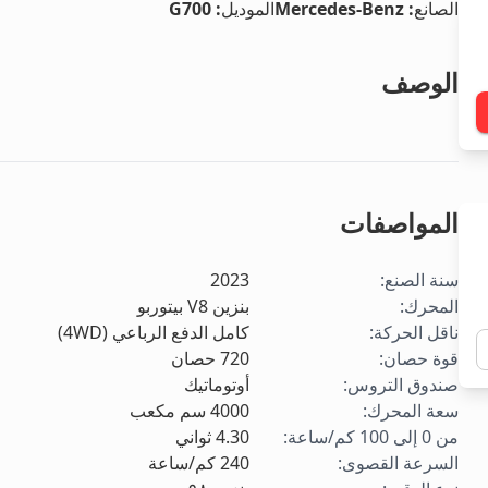
الصانع
:
Mercedes-Benz
الموديل
:
G700
الوصف
المواصفات
سنة الصنع
:
2023
المحرك
:
بنزين V8 بيتوربو
ناقل الحركة
:
كامل الدفع الرباعي (4WD)
قوة حصان
:
720
حصان
صندوق التروس
:
أوتوماتيك
سعة المحرك
:
4000
سم مكعب
من 0 إلى 100 كم/ساعة
:
4.30
ثواني
السرعة القصوى
:
240
كم/ساعة