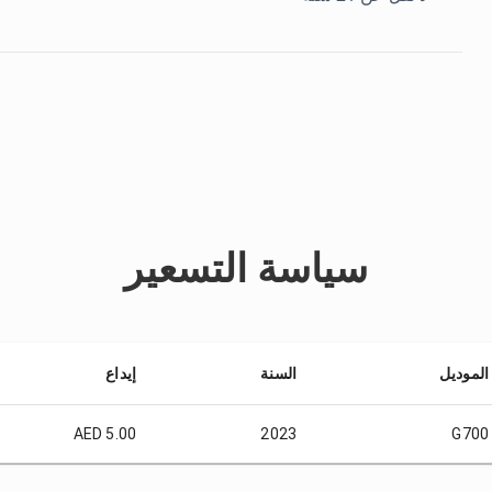
سياسة التسعير
الموديل
السنة
إيداع
AED 5.00
2023
G700