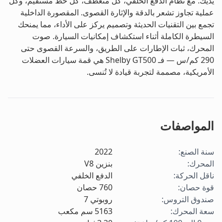
يديك. مع نظام الدفع الخلفي، كل منعطف، كل خط مستقيم، وكل
عملية تجاوز تشعر بالدقة والإثارة القصوى. المقصورة الداخلية
تجمع بين التقنيات الحديثة وتصميم يركز على الأداء، مما يمنحك
السيطرة الكاملة أثناء استكشاف إمكانيات السيارة. صوت
المحرك، ثبات الإطارات على الطريق، والسرعة القصوى حتى
290 كم/س — فـ Shelby GT500 هي قمة سيارات العضلات
الأمريكية، مصممة لتجربة قيادة لا تُنسى.
المواصفات
سنة الصنع
:
2022
المحرك
:
بنزين V8
ناقل الحركة
:
الدفع الخلفي
قوة حصان
:
760
حصان
صندوق التروس
:
روبوتي 7
سعة المحرك
:
5163
سم مكعب