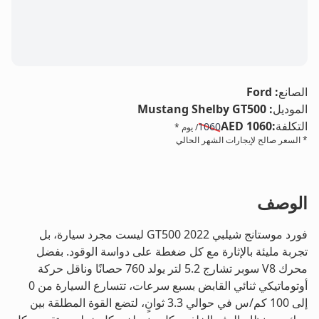
LE
الصانع
:
Ford
الموديل
:
Mustang Shelby GT500
التكلفة
:
AED 1060
1060
/ يوم *
* السعر صالح لإيجارات الشهر الحالي
الوصف
فورد موستانج شيلبي GT500 2022 ليست مجرد سيارة، بل
تجربة مليئة بالإثارة مع كل ضغطة على دواسة الوقود. بفضل
محرك V8 سوبر تشارج 5.2 لتر يولد 760 حصانًا وناقل حركة
أوتوماتيكي ثنائي القابض بسبع سرعات، تتسارع السيارة من 0
إلى 100 كم/س في حوالي 3.3 ثوانٍ، لتضع القوة المطلقة بين