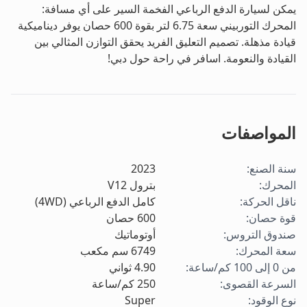
يمكن لسيارة الدفع الرباعي الفخمة السير على أي مسافة:
المحرك التوربيني سعة 6.75 لتر بقوة 600 حصان يوفر ديناميكية
قيادة مذهلة. تصميم التعليق الفريد يحقق التوازن المثالي بين
القيادة والنعومة. اسافر في راحة حول دبي!
المواصفات
سنة الصنع
:
2023
المحرك
:
بترول V12
ناقل الحركة
:
كامل الدفع الرباعي (4WD)
قوة حصان
:
600
حصان
صندوق التروس
:
أوتوماتيك
سعة المحرك
:
6749
سم مكعب
من 0 إلى 100 كم/ساعة
:
4.90
ثواني
السرعة القصوى
:
250
كم/ساعة
نوع الوقود
:
Super